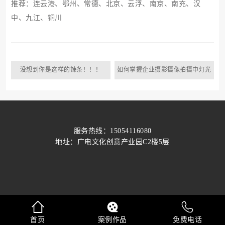
推荐：
连云港
、
鄂州
、
常德
、
北京
、
云浮
、
南京
、
南充
、
汉
中
、
九江
、
铜川
没想到你是这样的辣条！！！
如何掌握企业摄影摄像拍摄中灯光
技巧
服务热线：15054116080
地址：广电文化创意产业园C2楼5层
首页
案例作品
免费电话