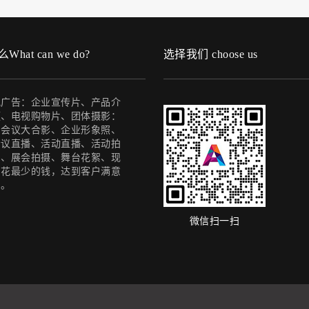
at can we do?
选择我们 choose us
视广告：企业宣传片、产品介
频、电视购物片、团体摄影：
、会议大合影、企业形象照、
会议直播、活动直播、活动拍
拍、展会拍摄、舞台花絮、现
！花最少的钱，达到客户满意
力。
微信扫一扫