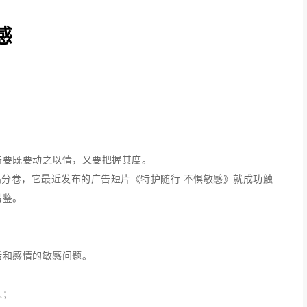
感
告要既要动之以情，又要把握其度。
高分卷，它最近发布的广告短片《特护随行 不惧敏感》就成功触
借鉴。
活和感情的敏感问题。
人；