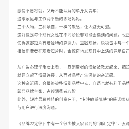
感情不愿将就，父母不能理解的单身女青年；
追求家庭与工作两平衡的职场妈妈。
三个人物，三种烦恼，一样的敏感，让人避无可避。
这好像是每个现代女性在不同阶段都可能会遇到的问题。也
使得这部短片有着独特的穿透力，直戳现状，稳稳击中每一
相信消费者在观看短片时，会惊奇地发现其中上演的竟是自
从广告心理学角度上看，一旦消费者的情绪被激发起来，把
就建立起了情感连接，从而对品牌产生深刻的亲近感。
这种亲近感，会最终被移情到品牌中去，自然也就有利于品
彰显品牌主张，占领消费者心智
此外，短片最具独特的创意在于，“专注敏感肌肤”的薇诺娜
与用户进行深度沟通。
《品牌22定律》中有一个很少被大家谈到的“词汇定律”，